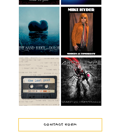
MIKE HYDER -
GOOD FEELING
THE SAND -
FROM THE ALBUM
JODER QUÉ
MODERN AS
DOLOR
TOMORROW
WIDESCREEN
VERSION
ARCHETYPE
THE LAST POST –
MACHINE -
1999
COBOTIC
MORPHOSIS
CONTACT FORM