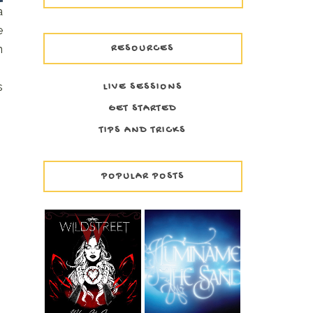
a
e
RESOURCES
n
s
LIVE SESSIONS
GET STARTED
TIPS AND TRICKS
POPULAR POSTS
WILDSTREET -
THE SAND -
WHEN IT'S GONE
ILUMÍNAME