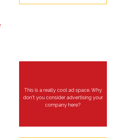
T
This is a really cool ad space. Why
don't you consider advertising your
company here?