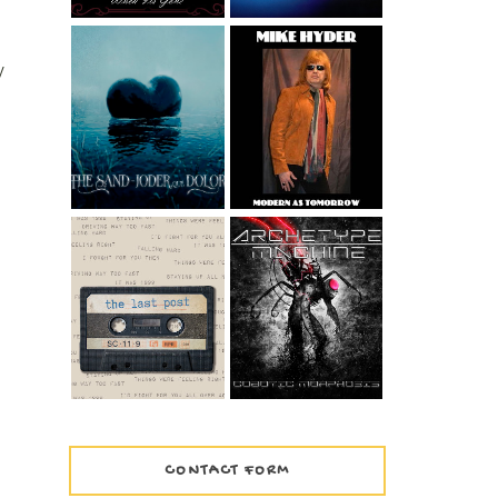
MIKE HYDER -
y
GOOD FEELING
THE SAND -
FROM THE ALBUM
JODER QUÉ
MODERN AS
DOLOR
TOMORROW
WIDESCREEN
VERSION
ARCHETYPE
THE LAST POST –
MACHINE -
1999
COBOTIC
MORPHOSIS
CONTACT FORM