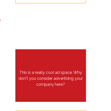
T
This is a really cool ad space. Why
don't you consider advertising your
company here?