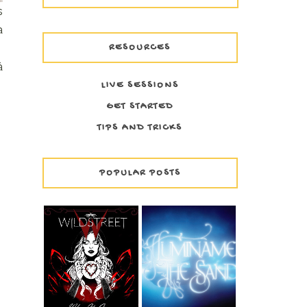
s
a
RESOURCES
á
LIVE SESSIONS
GET STARTED
TIPS AND TRICKS
POPULAR POSTS
WILDSTREET -
THE SAND -
WHEN IT'S GONE
ILUMÍNAME