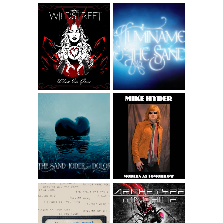
WILDSTREET -
THE SAND -
WHEN IT'S GONE
ILUMÍNAME
MIKE HYDER -
GOOD FEELING
FROM THE ALBUM
THE SAND - JODER
MODERN AS
QUÉ DOLOR
TOMORROW
WIDESCREEN
VERSION
ARCHETYPE
THE LAST POST –
MACHINE -