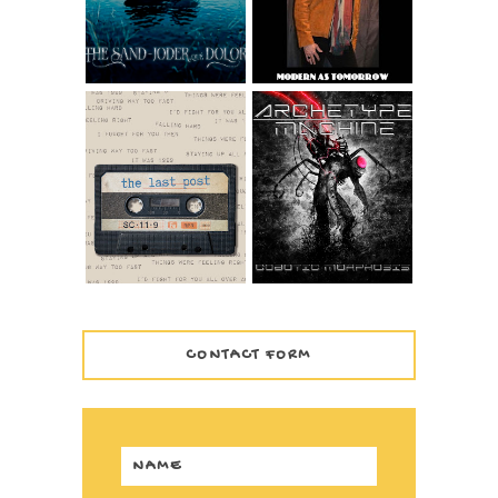
TOMORROW
WIDESCREEN
VERSION
ARCHETYPE
THE LAST POST –
MACHINE -
1999
COBOTIC
MORPHOSIS
CONTACT FORM