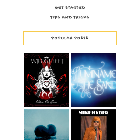
GET STARTED
TIPS AND TRICKS
POPULAR POSTS
WILDSTREET -
THE SAND -
WHEN IT'S GONE
ILUMÍNAME
MIKE HYDER -
GOOD FEELING
FROM THE ALBUM
THE SAND - JODER
MODERN AS
QUÉ DOLOR