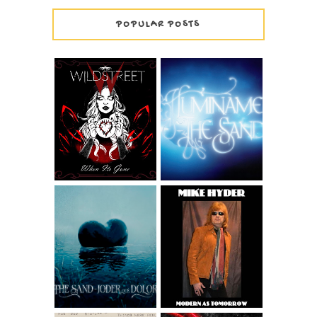
POPULAR POSTS
WILDSTREET -
THE SAND -
WHEN IT'S GONE
ILUMÍNAME
MIKE HYDER -
GOOD FEELING
FROM THE ALBUM
THE SAND - JODER
MODERN AS
QUÉ DOLOR
TOMORROW
WIDESCREEN
VERSION