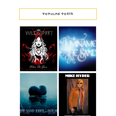
POPULAR POSTS
WILDSTREET -
THE SAND -
WHEN IT'S GONE
ILUMÍNAME
MIKE HYDER -
GOOD FEELING
FROM THE ALBUM
THE SAND - JODER
MODERN AS
QUÉ DOLOR
TOMORROW
WIDESCREEN
VERSION