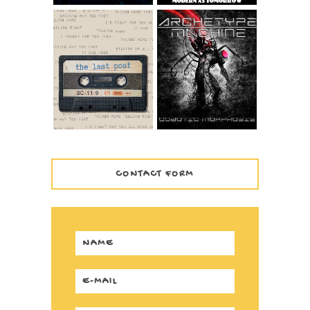
ARCHETYPE
THE LAST POST –
MACHINE -
1999
COBOTIC
MORPHOSIS
CONTACT FORM