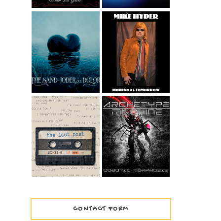
MIKE HYDER -
GOOD FEELING
THE SAND -
FROM THE ALBUM
JODER QUÉ
MODERN AS
DOLOR
TOMORROW
WIDESCREEN
VERSION
ARCHETYPE
THE LAST POST –
MACHINE -
1999
COBOTIC
MORPHOSIS
CONTACT FORM