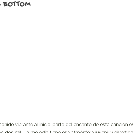
E BOTTOM
sonido vibrante al inicio, parte del encanto de esta canción e
s dos mil. La melodía tiene esa atmósfera juvenil y divertida