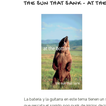
THE SUN THAT SANK - AT TH
La batería y la guitarra en este tema tienen un 
que rescata el sonido pop punk de inicios de lo