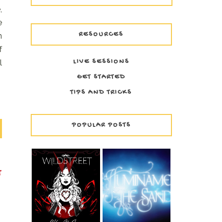
,
e
RESOURCES
n
f
LIVE SESSIONS
l
GET STARTED
TIPS AND TRICKS
POPULAR POSTS
T
WILDSTREET -
THE SAND -
WHEN IT'S GONE
ILUMÍNAME