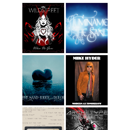
WILDSTREET -
THE SAND -
WHEN IT'S GONE
ILUMÍNAME
MIKE HYDER -
GOOD FEELING
FROM THE ALBUM
THE SAND - JODER
MODERN AS
QUÉ DOLOR
TOMORROW
WIDESCREEN
VERSION
ARCHETYPE
THE LAST POST –
MACHINE -