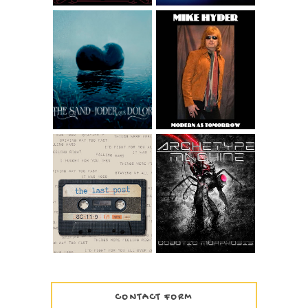
MIKE HYDER -
GOOD FEELING
FROM THE ALBUM
THE SAND - JODER
MODERN AS
QUÉ DOLOR
TOMORROW
WIDESCREEN
VERSION
ARCHETYPE
THE LAST POST –
MACHINE -
1999
COBOTIC
MORPHOSIS
CONTACT FORM